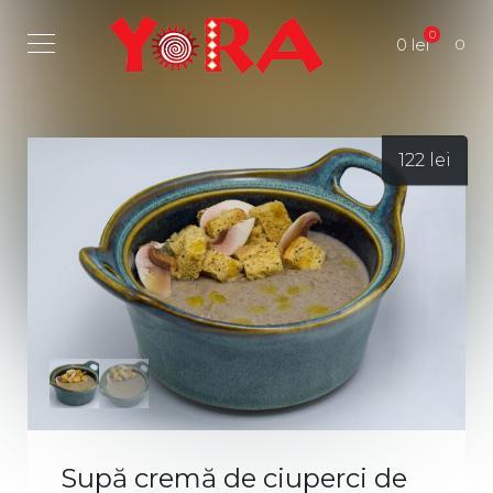
0
0 lei
0
122
lei
Supă cremă de ciuperci de