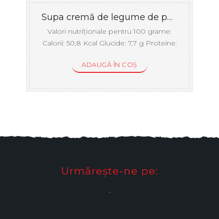
Supa cremă de legume de post
Valori nutriționale pentru 100 grame:
Calorii: 50,8 Kcal Glucide: 7,7 g Proteine:
1 ...
ADAUGĂ ÎN COȘ
Urmărește-ne pe:
.