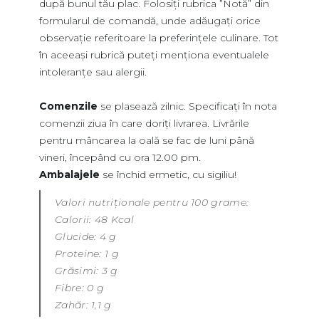
după bunul tău plac. Folosiți rubrica ”Notă” din
formularul de comandă, unde adăugați orice
observație referitoare la preferințele culinare. Tot
în aceeași rubrică puteți menționa eventualele
intoleranțe sau alergii.
Comenzile
se plasează zilnic. Specificați în nota
comenzii ziua în care doriți livrarea. Livrările
pentru mâncarea la oală se fac de luni până
vineri, începând cu ora 12.00 pm.
Ambalajele
se închid ermetic, cu sigiliu!
Valori nutriționale pentru 100 grame:
Calorii: 48 Kcal
Glucide: 4 g
Proteine: 1 g
Grăsimi: 3 g
Fibre: 0 g
Zahăr: 1,1 g