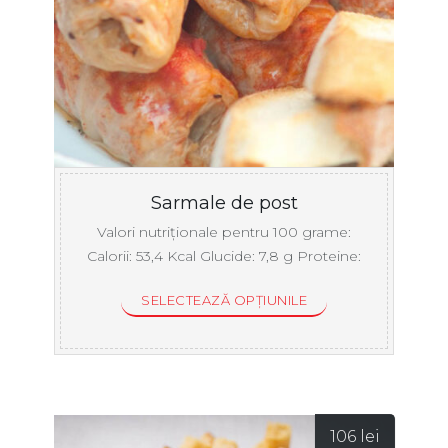
până
la
214 lei
Sarmale de post
Valori nutriționale pentru 100 grame:
Calorii: 53,4 Kcal Glucide: 7,8 g Proteine:
1,7 ...
SELECTEAZĂ OPȚIUNILE
106
lei