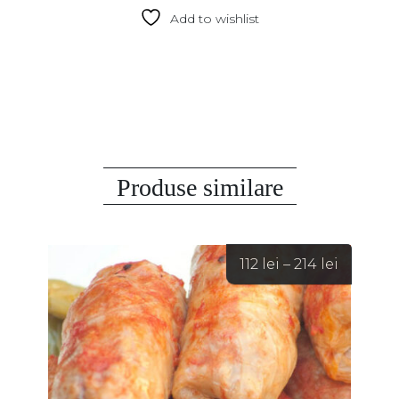
Add to wishlist
Produse similare
Interval
112
lei
–
214
lei
de
prețuri:
112 lei