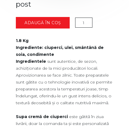
post
Cantitate
ADAUGĂ ÎN COȘ
Supă
cremă
de
ciuperci
de
post
1.8 Kg
Ingrediente: ciuperci, ulei, smântână de
soia, condimente
Ingredientele
sunt autentice, de sezon,
achiziționate de la mici producători locali.
Aprovizionarea se face zilnic. Toate preparatele
sunt gătite cu o tehnologie inovativă ce permite
prepararea acestora la temperaturi joase, timp
îndelungat, oferindu-le un gust intens delicios, o
textură deosebită și o calitate nutritivă maximă.
Supa cremă de ciuperci
este gătită în ziua
livrării, doar la comanda ta și este personalizată