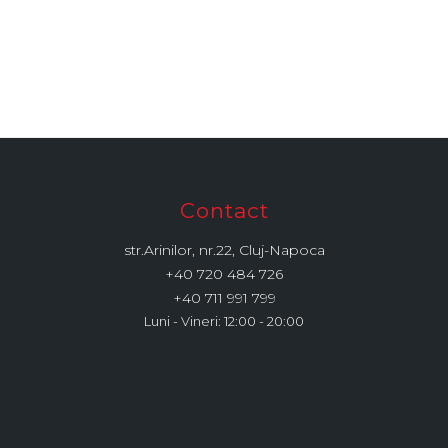
Contact
str.Arinilor, nr.22, Cluj-Napoca
+40 720 484 726
+40 711 991 799
Luni - Vineri: 12:00 - 20:00