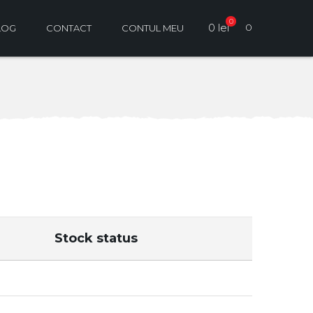
0
0 lei
0
LOG
CONTACT
CONTUL MEU
Stock status