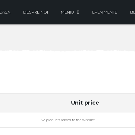
CASA
DESPRE NOI
MENIU
EVENIMENTE
B
Unit price
No products added to the wishlist